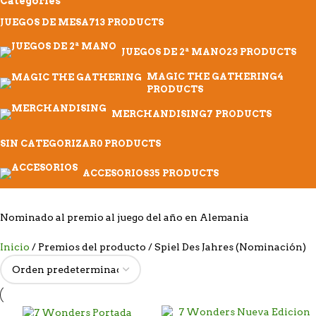
Categories
JUEGOS DE MESA
713 PRODUCTS
JUEGOS DE 2ª MANO
23 PRODUCTS
MAGIC THE GATHERING
4
PRODUCTS
MERCHANDISING
7 PRODUCTS
SIN CATEGORIZAR
0 PRODUCTS
ACCESORIOS
35 PRODUCTS
Nominado al premio al juego del año en Alemania
Inicio
Premios del producto
Spiel Des Jahres (Nominación)