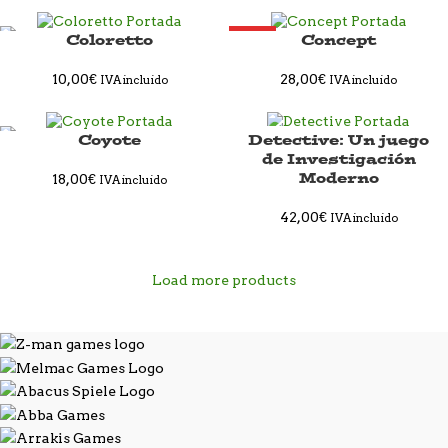
Coloretto
Concept
HOT
10,00
€
28,00
€
IVA incluido
IVA incluido
Coyote
Detective: Un juego
SOLD OUT
de Investigación
Moderno
18,00
€
IVA incluido
42,00
€
IVA incluido
Load more products