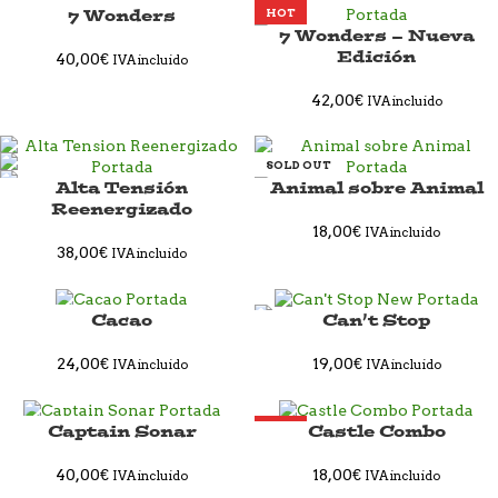
7 Wonders
SOLD OUT
HOT
7 Wonders – Nueva
Edición
40,00
€
IVA incluido
42,00
€
IVA incluido
SOLD OUT
Alta Tensión
Animal sobre Animal
Reenergizado
18,00
€
IVA incluido
38,00
€
IVA incluido
Cacao
Can’t Stop
SOLD OUT
24,00
€
19,00
€
IVA incluido
IVA incluido
Captain Sonar
Castle Combo
SOLD OUT
HOT
NEW
40,00
€
18,00
€
IVA incluido
IVA incluido