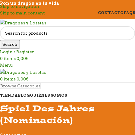
Pon un dragón en tu vida
Skip to navigation
Skip to main content
CONTACTO
FAQS
Search
Login / Register
0
items
0,00
€
Menu
0
items
0,00
€
Browse Categories
TIENDA
BLOG
QUIÉNES SOMOS
Spiel Des Jahres
(Nominación)