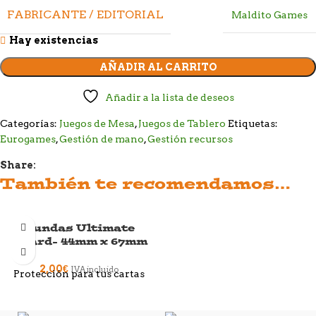
FABRICANTE / EDITORIAL
Maldito Games
Hay existencias
AÑADIR AL CARRITO
Añadir a la lista de deseos
Categorías:
Juegos de Mesa
,
Juegos de Tablero
Etiquetas:
Eurogames
,
Gestión de mano
,
Gestión recursos
Share:
También te recomendamos…
Fundas Ultimate
SOLD OUT
Guard- 44mm x 67mm
2,00
€
IVA incluido
Protección para tus cartas