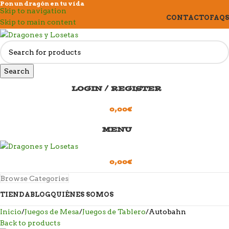
Pon un dragón en tu vida
Skip to navigation
CONTACTO
FAQS
Skip to main content
Search
LOGIN / REGISTER
0,00
€
MENU
0,00
€
Browse Categories
TIENDA
BLOG
QUIÉNES SOMOS
Inicio
Juegos de Mesa
Juegos de Tablero
Autobahn
Back to products