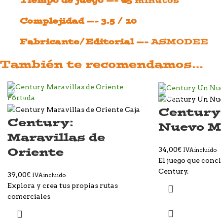
Tiempo de juego —- 45
minutos
Complejidad —- 3.5 / 10
Fabricante/Editorial —-
ASMODEE
También te recomendamos…
Century
Century:
Nuevo M
Maravillas de
Oriente
34,00
€
IVA incluido
El juego que concl
Century.
39,00
€
IVA incluido
Explora y crea tus propias rutas
comerciales