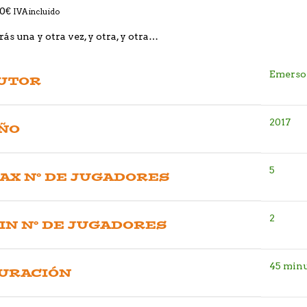
00
€
IVA incluido
rás una y otra vez, y otra, y otra…
Emerso
UTOR
2017
ÑO
5
AX Nº DE JUGADORES
2
IN Nº DE JUGADORES
45 min
URACIÓN