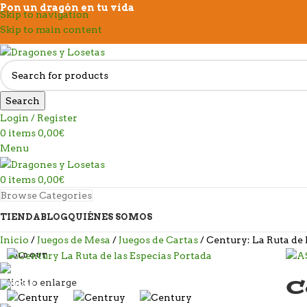
Pon un dragón en tu vida
Skip to navigation
Skip to main content
Search
Login / Register
0
items
0,00
€
Menu
0
items
0,00
€
Browse Categories
TIENDA
BLOG
QUIÉNES SOMOS
Inicio
Juegos de Mesa
Juegos de Cartas
Century: La Ruta de 
SOLD OUT
C
Click to enlarge