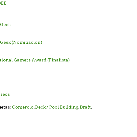
EE
 Geek
 Geek (Nominación)
tional Gamers Award (Finalista)
eseos
uetas:
Comercio
,
Deck / Pool Building
,
Draft
,