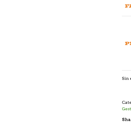
F
P
Sin 
Cate
Ges
Sha