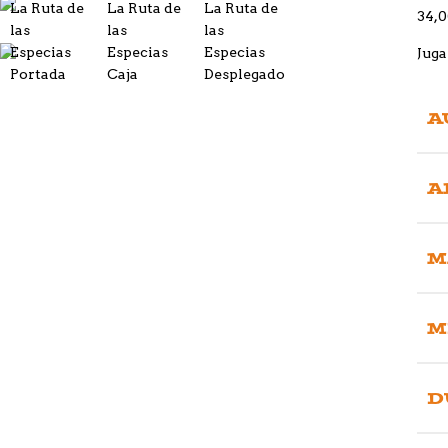
34,
Juga
A
A
M
M
D