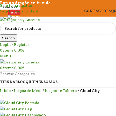
Pon un dragón en tu vida
Skip to navigation
SOLD OUT
Skip to main content
CONTACTO
FAQS
HOT
Search
Login / Register
0
items
0,00
€
Menu
0
items
0,00
€
Browse Categories
TIENDA
BLOG
QUIÉNES SOMOS
Inicio
Juegos de Mesa
Juegos de Tablero
Cloud City