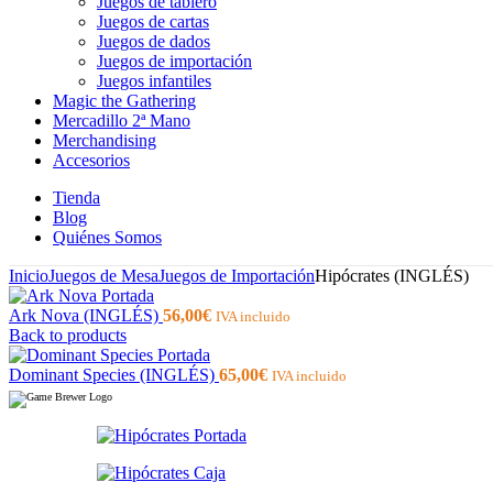
Juegos de tablero
Juegos de cartas
Juegos de dados
Juegos de importación
Juegos infantiles
Magic the Gathering
Mercadillo 2ª Mano
Merchandising
Accesorios
Tienda
Blog
Quiénes Somos
Inicio
Juegos de Mesa
Juegos de Importación
Hipócrates (INGLÉS)
Ark Nova (INGLÉS)
56,00
€
IVA incluido
Back to products
Dominant Species (INGLÉS)
65,00
€
IVA incluido