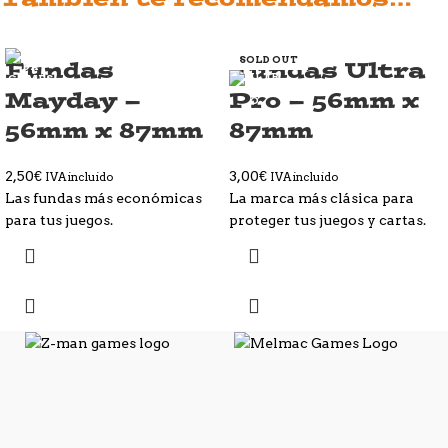
SOLD OUT
Fundas
Fundas Ultra
Mayday –
Pro – 56mm x
56mm x 87mm
87mm
2,50
€
3,00
€
IVA incluido
IVA incluido
Las fundas más económicas
La marca más clásica para
para tus juegos.
proteger tus juegos y cartas.