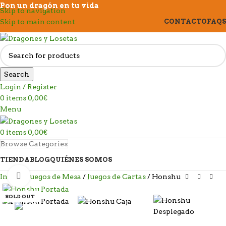
Pon un dragón en tu vida
Skip to navigation
Skip to main content
CONTACTO
FAQS
Search
Login / Register
0
items
0,00
€
Menu
0
items
0,00
€
Browse Categories
TIENDA
BLOG
QUIÉNES SOMOS
Click to enlarge
Inicio
Juegos de Mesa
Juegos de Cartas
Honshu
SOLD OUT