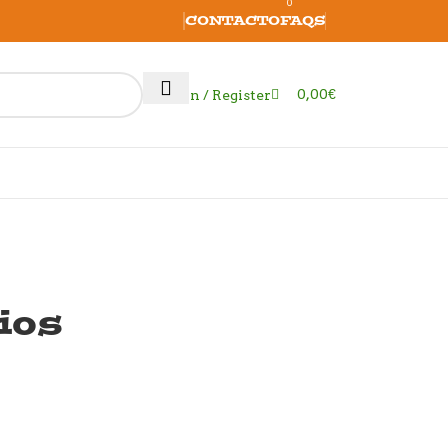
0
CONTACTO
FAQS
0,00
€
Login / Register
ios