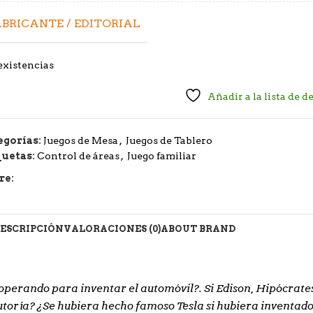
BRICANTE / EDITORIAL
existencias
Añadir a la lista de d
egorías:
Juegos de Mesa
,
Juegos de Tablero
quetas:
Control de áreas
,
Juego familiar
re:
ESCRIPCIÓN
VALORACIONES (0)
ABOUT BRAND
operando para inventar el automóvil?. Si Edison, Hipócrates
autoría? ¿Se hubiera hecho famoso Tesla si hubiera inventado