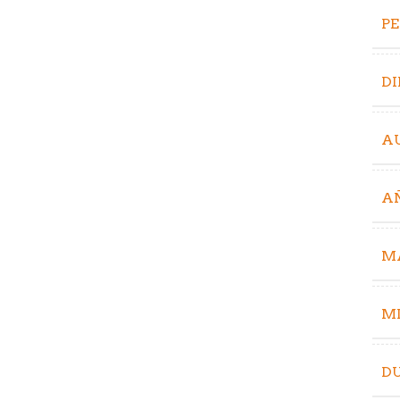
P
D
A
A
M
MI
D