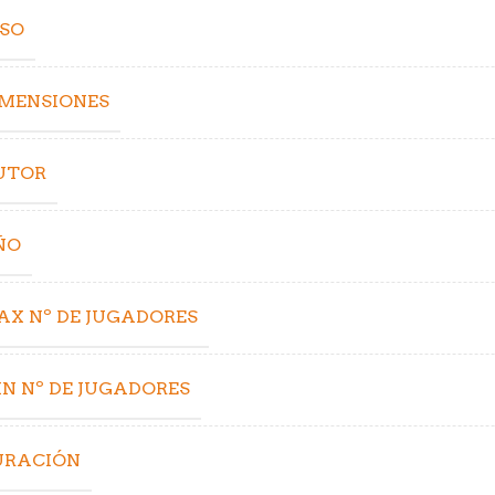
ESO
IMENSIONES
UTOR
ÑO
AX Nº DE JUGADORES
N Nº DE JUGADORES
URACIÓN