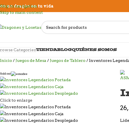
on un dragón en tu vida
Skip to navigation
Skip to main content
TIENDA
BLOG
QUIÉNES SOMOS
rowse Categories
Inicio
Juegos de Mesa
Juegos de Tablero
Inventores Legend
Sold out
I
Click to enlarge
26
Lide