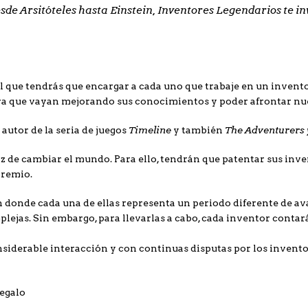
esde Arsitóteles hasta Einstein, Inventores Legendarios te in
l que tendrás que encargar a cada uno que trabaje en un invent
ra que vayan mejorando sus conocimientos y poder afrontar nue
Timeline
The Adventurers 
autor de la seria de juegos
y también
z de cambiar el mundo. Para ello, tendrán que patentar sus inve
premio.
, en donde cada una de ellas representa un periodo diferente de 
lejas. Sin embargo, para llevarlas a cabo, cada inventor contar
onsiderable interacción y con continuas disputas por los invent
regalo