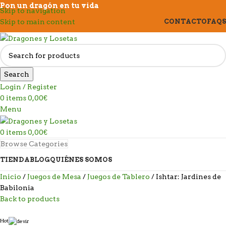
Pon un dragón en tu vida
Skip to navigation
Skip to main content
CONTACTO
FAQS
Search
Login / Register
0
items
0,00
€
Menu
0
items
0,00
€
Browse Categories
TIENDA
BLOG
QUIÉNES SOMOS
Inicio
Juegos de Mesa
Juegos de Tablero
Ishtar: Jardines de
Babilonia
Back to products
Hot