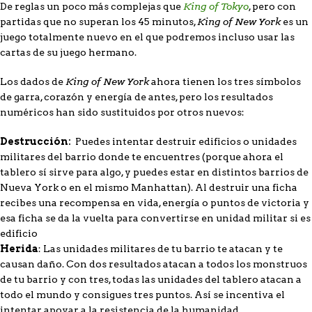
King of Tokyo
De reglas un poco más complejas que
, pero con
King of New York
partidas que no superan los 45 minutos,
es un
juego totalmente nuevo en el que podremos incluso usar las
cartas de su juego hermano.
King of New York
Los dados de
ahora tienen los tres símbolos
de garra, corazón y energía de antes, pero los resultados
numéricos han sido sustituidos por otros nuevos:
Destrucción:
Puedes intentar destruir edificios o unidades
militares del barrio donde te encuentres (porque ahora el
tablero sí sirve para algo, y puedes estar en distintos barrios de
Nueva York o en el mismo Manhattan). Al destruir una ficha
recibes una recompensa en vida, energía o puntos de victoria y
esa ficha se da la vuelta para convertirse en unidad militar si es
edificio
Herida
: Las unidades militares de tu barrio te atacan y te
causan daño. Con dos resultados atacan a todos los monstruos
de tu barrio y con tres, todas las unidades del tablero atacan a
todo el mundo y consigues tres puntos. Así se incentiva el
intentar apoyar a la resistencia de la humanidad.