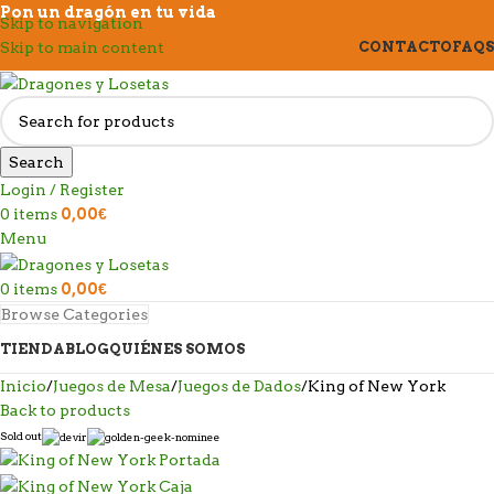
Pon un dragón en tu vida
Skip to navigation
Skip to main content
CONTACTO
FAQS
Search
Login / Register
0
items
0,00
€
Menu
0
items
0,00
€
Browse Categories
TIENDA
BLOG
QUIÉNES SOMOS
Inicio
Juegos de Mesa
Juegos de Dados
King of New York
Back to products
Sold out