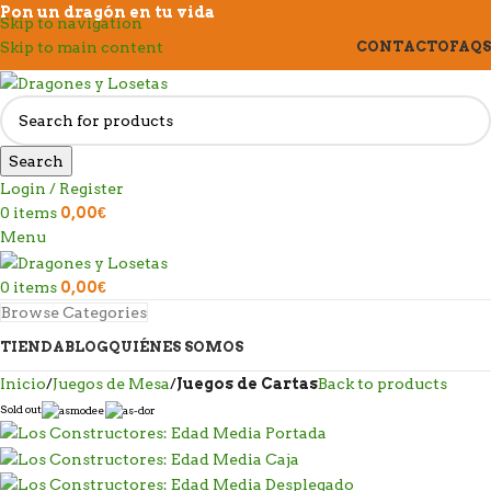
Pon un dragón en tu vida
Skip to navigation
Skip to main content
CONTACTO
FAQS
Search
Login / Register
0
items
0,00
€
Menu
0
items
0,00
€
Browse Categories
TIENDA
BLOG
QUIÉNES SOMOS
Inicio
Juegos de Mesa
Juegos de Cartas
Back to products
Sold out