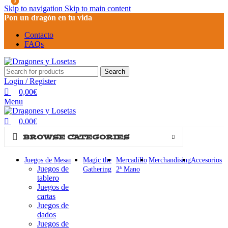
0
0
Skip to navigation
Skip to main content
Pon un dragón en tu vida
Contacto
FAQs
Search
Login / Register
0,00
€
Menu
0,00
€
BROWSE CATEGORIES
Juegos de Mesa
Magic the
Mercadillo
Merchandising
Accesorios
Juegos de
Gathering
2ª Mano
tablero
Juegos de
cartas
Juegos de
dados
Juegos de