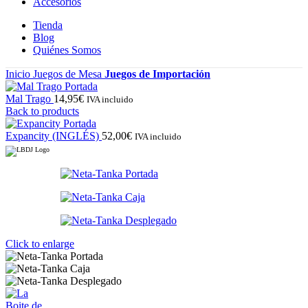
Accesorios
Tienda
Blog
Quiénes Somos
Inicio
Juegos de Mesa
Juegos de Importación
Mal Trago
14,95
€
IVA incluido
Back to products
Expancity (INGLÉS)
52,00
€
IVA incluido
Click to enlarge