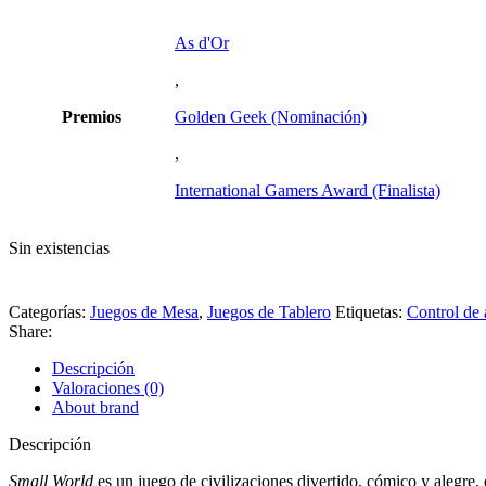
As d'Or
,
Premios
Golden Geek (Nominación)
,
International Gamers Award (Finalista)
Sin existencias
Categorías:
Juegos de Mesa
,
Juegos de Tablero
Etiquetas:
Control de 
Share:
Descripción
Valoraciones (0)
About brand
Descripción
Small World
es un juego de civilizaciones divertido, cómico y alegre