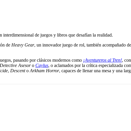
n interdimensional de juegos y libros que desafían la realidad.
ión de
Heavy Gear
, un innovador juego de rol, también acompañado de 
 juegos, pasando por clásicos modernos como
¡Aventureros al Tren!
, co
Detective Asesor
o
Caylus
, o aclamados por la crítica especializada c
cide
,
Descent
o
Arkham Horror
, capaces de llenar una mesa y una larg