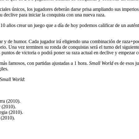
ciales únicos, los jugadores deberán darse prisa ampliando sus imperi
u declive para iniciar la conquista con una nueva raza.
 10 años crear un juego que a día de hoy podemos calificar de un autént
r y de humor. Cada jugador irá eligiendo una combinación de raza+poder
itorio. Una vez terminen su ronda de conquistas será el turno del siguie
s puntos de victoria o podrá poner su raza actual en declive y empezar
 más famosos, con partidas ajustadas a 1 hora.
Small World
es de esos ju
iles.
Small World
:
ra (2010).
 (2010).
egia (2010).
 (2010).