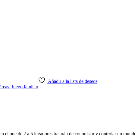
Añadir a la lista de deseos
áreas
,
Juego familiar
, en el que de 2 a 5 jugadores tratarán de conquistar y controlar un m