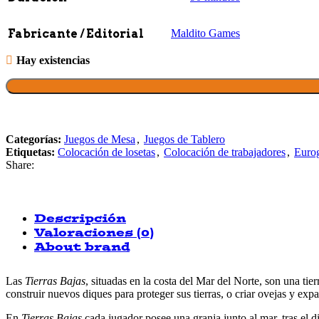
Fabricante / Editorial
Maldito Games
Hay existencias
Categorías:
Juegos de Mesa
,
Juegos de Tablero
Etiquetas:
Colocación de losetas
,
Colocación de trabajadores
,
Euro
Share:
Descripción
Valoraciones (0)
About brand
Las
Tierras Bajas
, situadas en la costa del Mar del Norte, son una ti
construir nuevos diques para proteger sus tierras, o criar ovejas y e
En
Tierras Bajas
cada jugador posee una granja junto al mar, tras el d