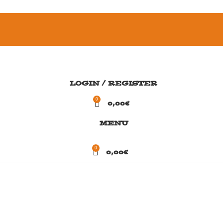
LOGIN / REGISTER
0
0,00
€
MENU
0
0,00
€