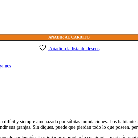
AÑADIR AL CARRITO
Añadir a la lista de deseos
games
erra difícil y siempre amenazada por súbitas inundaciones. Los habitantes
xpandir sus granjas. Sin diques, puede que pierdan todo lo que poseen, 
ique de contención. Los jugadores ampliarán sus granjas y criarán oveja