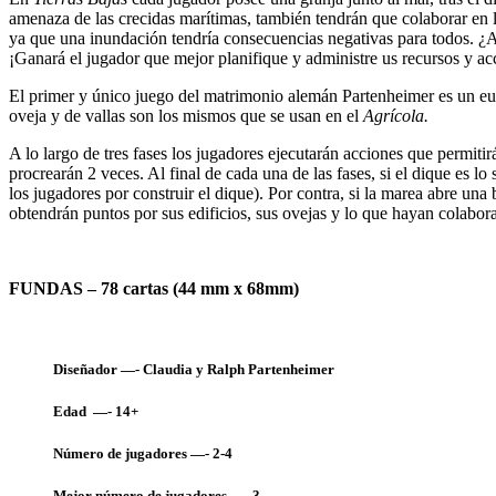
amenaza de las crecidas marítimas, también tendrán que colaborar en l
ya que una inundación tendría consecuencias negativas para todos. ¿Ag
¡Ganará el jugador que mejor planifique y administre us recursos y ac
El primer y único juego del matrimonio alemán Partenheimer es un eu
oveja y de vallas son los mismos que se usan en el
Agrícola.
A lo largo de tres fases los jugadores ejecutarán acciones que permiti
procrearán 2 veces. Al final de cada una de las fases, si el dique es l
los jugadores por construir el dique). Por contra, si la marea abre una 
obtendrán puntos por sus edificios, sus ovejas y lo que hayan colabor
FUNDAS – 78 cartas (44 mm x 68mm)
Diseñador —- Claudia y Ralph Partenheimer
Edad —- 14+
Número de jugadores —- 2-4
Mejor número de jugadores —- 3