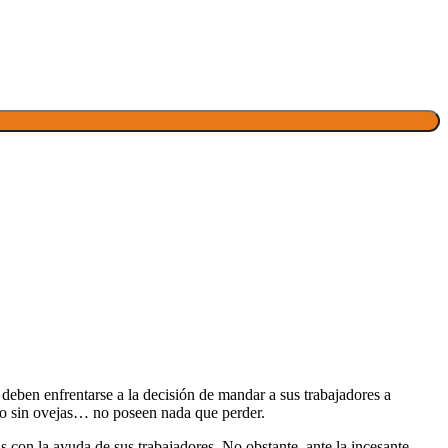
 deben enfrentarse a la decisión de mandar a sus trabajadores a
pero sin ovejas… no poseen nada que perder.
s con la ayuda de sus trabajadores. No obstante, ante la incesante