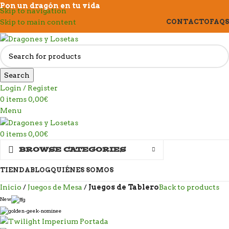
Pon un dragón en tu vida
Skip to navigation
Skip to main content
CONTACTO
FAQS
Search
Login / Register
0
items
0,00
€
Menu
0
items
0,00
€
BROWSE CATEGORIES
TIENDA
BLOG
QUIÉNES SOMOS
Inicio
Juegos de Mesa
Juegos de Tablero
Back to products
New