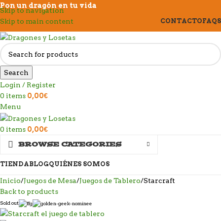
Pon un dragón en tu vida
Skip to navigation
Skip to main content
CONTACTO
FAQS
Search
Login / Register
0
items
0,00
€
Menu
0
items
0,00
€
BROWSE CATEGORIES
TIENDA
BLOG
QUIÉNES SOMOS
Inicio
Juegos de Mesa
Juegos de Tablero
Starcraft
Back to products
Sold out