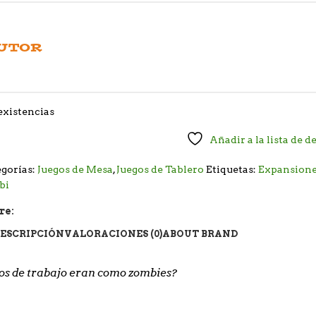
UTOR
existencias
Añadir a la lista de d
gorías:
Juegos de Mesa
,
Juegos de Tablero
Etiquetas:
Expansion
bi
re:
ESCRIPCIÓN
VALORACIONES (0)
ABOUT BRAND
os de trabajo eran como zombies?