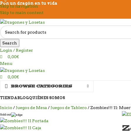
0
0
Pon un dragón en tu vida
Skip to navigation
Skip to main content
Search
Login / Register
0,00
€
Menu
0,00
€
BROWSE CATEGORIES
TIENDA
BLOG
QUIÉNES SOMOS
Inicio
Juegos de Mesa
Juegos de Tablero
Zombies!!! 11: Muer
Sold out
Z