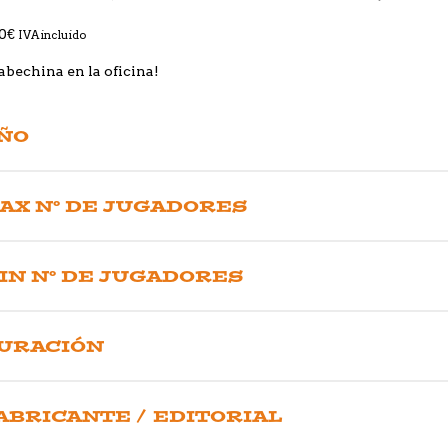
0
€
IVA incluido
abechina en la oficina!
ÑO
AX Nº DE JUGADORES
IN Nº DE JUGADORES
URACIÓN
ABRICANTE / EDITORIAL