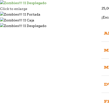
25,0
Click to enlarge
¡Esc
A
M
M
D
F