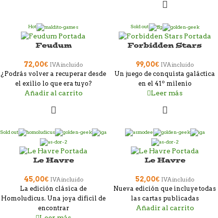
Hot
Sold out
Feudum
Forbidden Stars
72,00
€
99,00
€
IVA incluido
IVA incluido
¿Podrás volver a recuperar desde
Un juego de conquista galáctica
el exilio lo que era tuyo?
en el 41º milenio
Añadir al carrito
Leer más
Sold out
Le Havre
Le Havre
45,00
€
52,00
€
IVA incluido
IVA incluido
La edición clásica de
Nueva edición que incluye todas
Homoludicus. Una joya dificil de
las cartas publicadas
Añadir al carrito
encontrar
Leer más