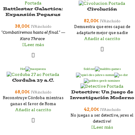
Battlestar Galactica:
Civolución
Expansión Pegasus
82,00
€
IVA incluido
38,00
€
IVA incluido
Demuestra que eres capaz de
"Combatiremos hasta el final." —
adaptarte mejor que nadie
Kara Thrace
Añadir al carrito
Leer más
Hot
Sold out
Corduba 27 a.C.
Detective: Un juego de
68,00
€
IVA incluido
Investigación Moderno
Reconstruye Córdoba mientras
ganas el favor de Roma
42,00
€
Añadir al carrito
IVA incluido
No juegas a ser detective, ¡eres el
detective!
Leer más