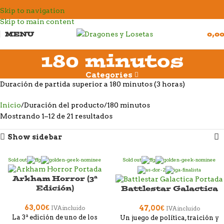
Skip to navigation
Skip to main content
MENU
0,0
180 minutos
Categories
Duración de partida superior a 180 minutos (3 horas)
Inicio
Duración del producto
180 minutos
Mostrando 1–12 de 21 resultados
Show sidebar
Sold out
Sold out
Arkham Horror (3ª
Edición)
Battlestar Galactica
63,00
€
47,00
€
IVA incluido
IVA incluido
La 3ª edición de uno de los
Un juego de política, traición y