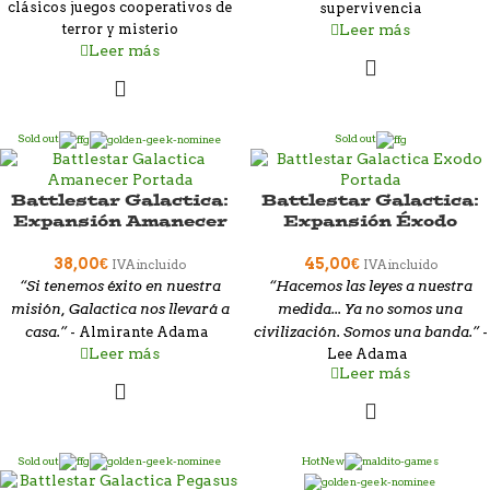
clásicos juegos cooperativos de
supervivencia
Leer más
terror y misterio
Leer más
Sold out
Sold out
Battlestar Galactica:
Battlestar Galactica:
Expansión Amanecer
Expansión Éxodo
38,00
€
45,00
€
IVA incluido
IVA incluido
“Si tenemos éxito en nuestra
“Hacemos las leyes a nuestra
misión, Galactica nos llevará a
medida... Ya no somos una
casa.”
civilización. Somos una banda.”
- Almirante Adama
-
Leer más
Lee Adama
Leer más
Sold out
Hot
New