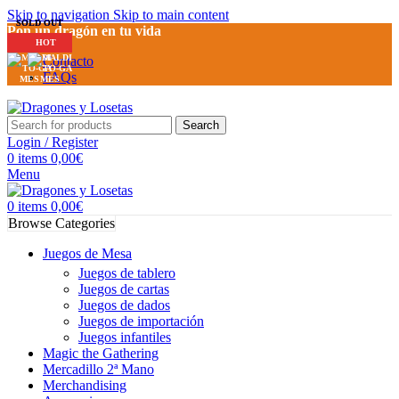
Skip to navigation
Skip to main content
SOLD OUT
SOLD OUT
Pon un dragón en tu vida
HOT
HOT
Contacto
FAQs
Search
Login / Register
0
items
0,00
€
Menu
0
items
0,00
€
Browse Categories
Juegos de Mesa
Juegos de tablero
Juegos de cartas
Juegos de dados
Juegos de importación
Juegos infantiles
Magic the Gathering
Mercadillo 2ª Mano
Merchandising