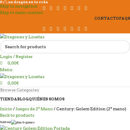
0
0
Pon un dragón en tu vida
Skip to navigation
Skip to main content
CONTACTO
FAQS
Login / Register
0,00
€
Menu
0,00
€
Browse Categories
TIENDA
BLOG
QUIÉNES SOMOS
Inicio
Juegos de 2ª Mano
Century: Golem Edition (2ª mano)
Back to products
Sold out