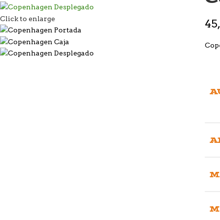
Click to enlarge
45
Cope
A
A
M
M