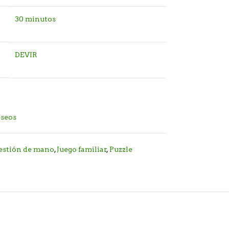
30 minutos
DEVIR
eseos
estión de mano
,
Juego familiar
,
Puzzle