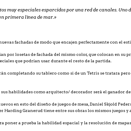
rtos muy especiales esparcidos por una red de canales. Uno d
 en primera línea de mar.»
r nuevas fachadas de modo que encajen perfectamente con el estil
ian por losetas de fachada del mismo color, que colocan en su pr
ciales que podrían usar durante el resto de la partida.
án completando su tablero como si de un Tetris se tratara pero 
e sus habilidades como arquitecto/ decorador será el ganador de 
vos en esto del diseño de juegos de mesa, Daniel Skjold Peders
ger Harding Granerud tiene entre sus obras los mismos juegos y 
Para poner a prueba la habilidad espacial y la resolución de mapa