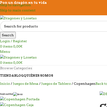
Pon un dragón en tu vida
Skip to navigation
Skip to main content
Search
Login / Register
0
items
0,00
€
Menu
0
items
0,00
€
Browse Categories
TIENDA
BLOG
QUIÉNES SOMOS
Inicio
Juegos de Mesa
Juegos de Tablero
Copenhagen
Back t
Sold out
Hot
C