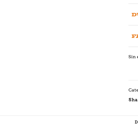
D
F
Sin 
Cate
Sha
D