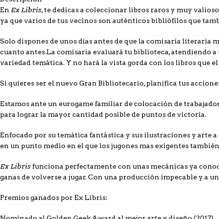
Ex Libris
En
, te dedicas a coleccionar libros raros y muy valios
ya que varios de tus vecinos son auténticos bibliófilos que tam
Solo dispones de unos días antes de que la comisaria literaria 
cuanto antes.La comisaria evaluará tu biblioteca, atendiendo a va
variedad temática. Y no hará la vista gorda con los libros que e
Si quieres ser el nuevo Gran Bibliotecario, planifica tus accion
Estamos ante un eurogame familiar de colocación de trabajadore
para lograr la mayor cantidad posible de puntos de victoria.
Enfocado por su temática fantástica y sus ilustraciones y arte 
en un punto medio en el que los jugones mas exigentes también
Ex Libris
funciona perfectamente con unas mecánicas ya conocid
ganas de volverse a jugar. Con una producción impecable y a un
Premios ganados por Ex Libris:
Nominado al Golden Geek Award al mejor arte y diseño (2017).