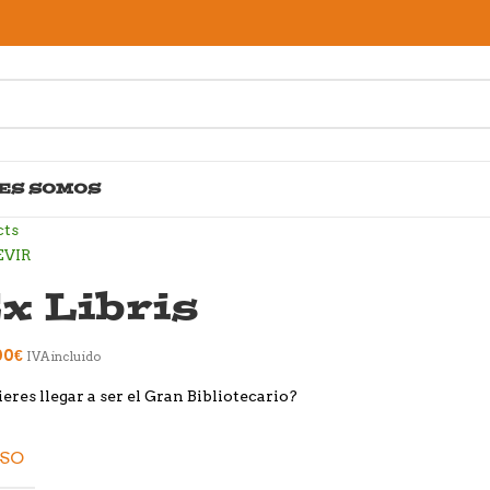
ES SOMOS
cts
x Libris
00
€
IVA incluido
eres llegar a ser el Gran Bibliotecario?
ESO