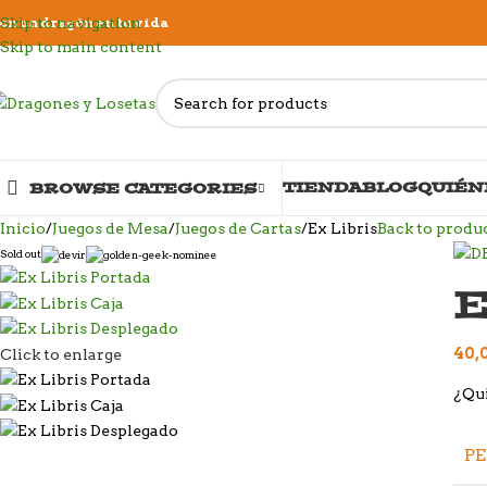
on un dragón en tu vida
Skip to navigation
Skip to main content
TIENDA
BLOG
QUIÉN
BROWSE CATEGORIES
Inicio
Juegos de Mesa
Juegos de Cartas
Ex Libris
Back to produ
Sold out
E
40,
Click to enlarge
¿Qui
P