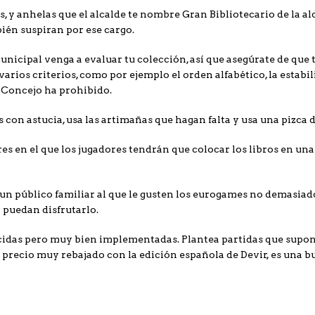
os, y anhelas que el alcalde te nombre Gran Bibliotecario de la a
bién suspiran por ese cargo.
municipal venga a evaluar tu colección, así que asegúrate de que
rios criterios, como por ejemplo el orden alfabético, la estabilid
l Concejo ha prohibido.
es con astucia, usa las artimañas que hagan falta y usa una pizca
s en el que los jugadores tendrán que colocar los libros en un
a un público familiar al que le gusten los eurogames no demasia
 puedan disfrutarlo.
as pero muy bien implementadas. Plantea partidas que suponen 
 precio muy rebajado con la edición española de Devir, es una b