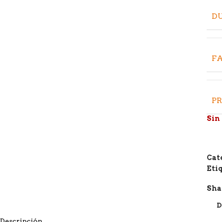
D
FA
P
Sin
Cat
Eti
Sha
D
Descripción