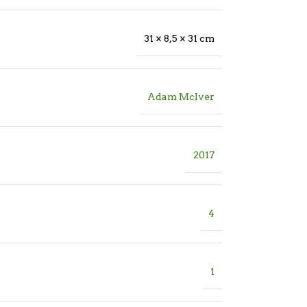
31 × 8,5 × 31 cm
Adam McIver
2017
4
1