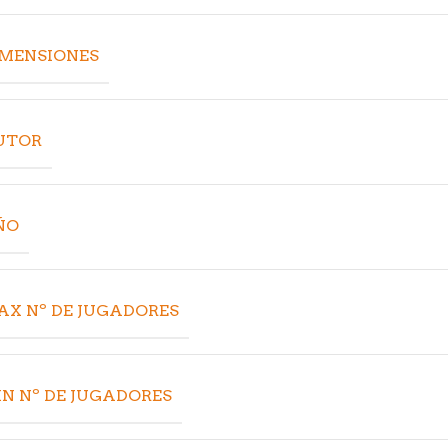
IMENSIONES
UTOR
ÑO
AX Nº DE JUGADORES
N Nº DE JUGADORES