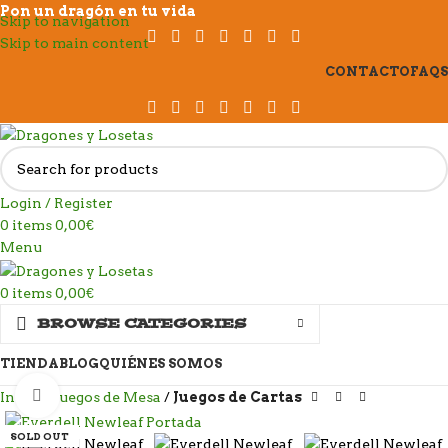
Pon un dragón en tu vida
Skip to navigation
Skip to main content
CONTACTO
FAQS
Login / Register
0
items
0,00
€
Menu
0
items
0,00
€
BROWSE CATEGORIES
TIENDA
BLOG
QUIÉNES SOMOS
Click to enlarge
Inicio
Juegos de Mesa
Juegos de Cartas
SOLD OUT