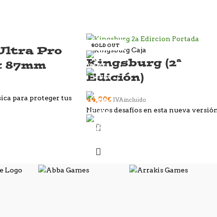
SOLD OUT
ltra Pro
Kingsburg (2ª
x 87mm
Edición)
ica para proteger tus
44,00
€
IVA incluido
Nuevos desafíos en esta nueva versió