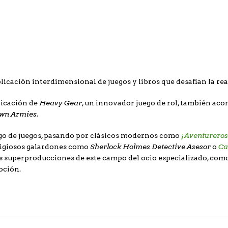
licación interdimensional de juegos y libros que desafían la rea
Heavy Gear
licación de
, un innovador juego de rol, también aco
wn Armies.
¡Aventureros
ogo de juegos, pasando por clásicos modernos como
Sherlock Holmes Detective Asesor
Ca
stigiosos galardones como
o
ras superproducciones de este campo del ocio especializado, com
oción.