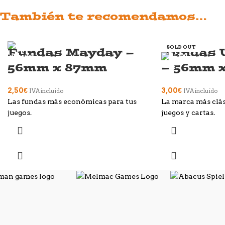
También te recomendamos…
SOLD OUT
Fundas Mayday –
Fundas U
56mm x 87mm
– 56mm 
2,50
€
3,00
€
IVA incluido
IVA incluido
Las fundas más económicas para tus
La marca más clás
juegos.
juegos y cartas.