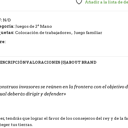
Añadir a la lista de d
U:
N/D
egoría:
Juegos de 2ª Mano
quetas:
Colocación de trabajadores
,
Juego familiar
re:
ESCRIPCIÓN
VALORACIONES (0)
ABOUT BRAND
struos invasores se reúnen en la frontera con el objetivo de
al deberás dirigir y defender»
r, tendrás que lograr el favor de los consejeros del rey y de la fa
eger tus tierras.