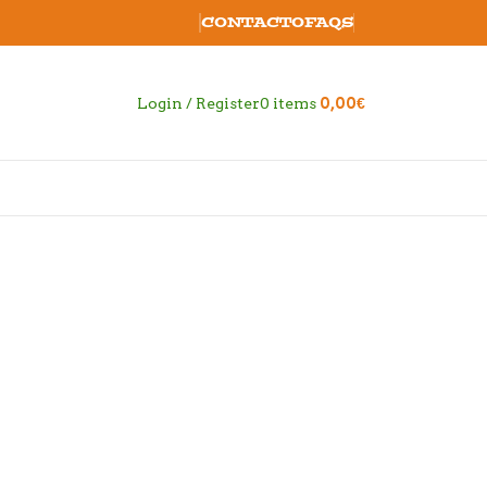
CONTACTO
FAQS
Login / Register
0
items
0,00
€