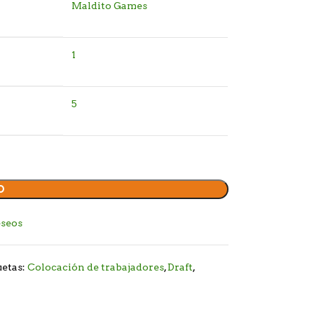
Maldito Games
1
5
O
eseos
uetas:
Colocación de trabajadores
,
Draft
,