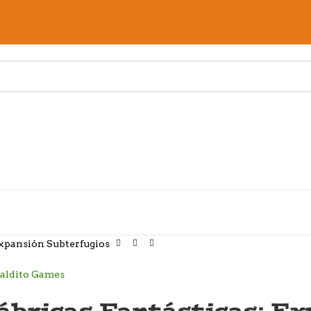
Expansión Subterfugios
ábricas Fantásticas: Ex