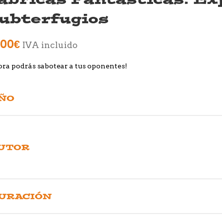
ubterfugios
,00
€
IVA incluido
ra podrás sabotear a tus oponentes!
ÑO
UTOR
URACIÓN