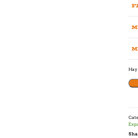
F
M
M
Hay 
Cate
Exp
Sha