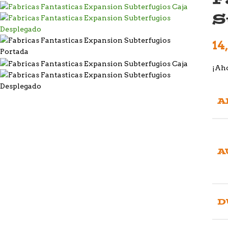
S
14
¡Aho
A
A
D