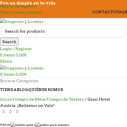
Pon un dragón en tu vida
Skip to navigation
Skip to main content
CONTACTO
FAQS
Search
Login / Register
0
items
0,00
€
Menu
0
items
0,00
€
Browse Categories
TIENDA
BLOG
QUIÉNES SOMOS
Inicio
Juegos de Mesa
Juegos de Tablero
Gran Hotel
Austria: ¡Bailemos un Vals!
Sold out