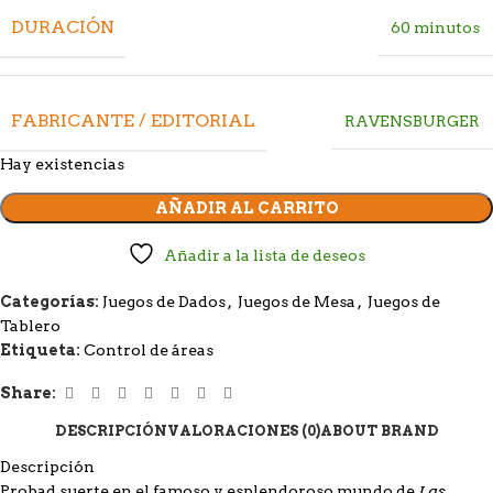
DURACIÓN
60 minutos
FABRICANTE / EDITORIAL
RAVENSBURGER
Hay existencias
AÑADIR AL CARRITO
Añadir a la lista de deseos
Categorías:
Juegos de Dados
,
Juegos de Mesa
,
Juegos de
Tablero
Etiqueta:
Control de áreas
Share:
DESCRIPCIÓN
VALORACIONES (0)
ABOUT BRAND
Descripción
Las
Probad suerte en el famoso y esplendoroso mundo de