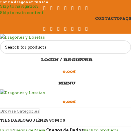
Pon un dragón en tu vida
Skip to navigation
Skip to main content
CONTACTO
FAQS
LOGIN / REGISTER
0,00
€
MENU
0,00
€
Browse Categories
TIENDA
BLOG
QUIÉNES SOMOS
Inicio
Juegos de Mesa
Juegos de Dados
Back to products