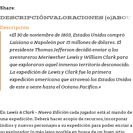
Share:
DESCRIPCIÓN
VALORACIONES (0)
ABOU
Descripción
«El 30 de noviembre de 1803, Estados Unidos compró
Luisiana a Napoleón por 15 millones de dólares. El
presidente Thomas Jefferson decidió enviar a los
aventureros Meriwether Lewis y William Clark para
que exploraran aquel inmenso territorio desconocido.
La expedición de Lewis y Clark fue la primera
expedición americana que atravesó los Estados Unidos
de este a oeste hasta el Océano Pacífico.»
Lewis & Clark – Nueva Edición
En
cada jugador está al mando de
una expedición. Deberá hacer acopio de recursos, incorporar
indios y nuevos personajes a su expedición para poder enviar a
su explorador lo más lejos posible en busca de un buen sitio