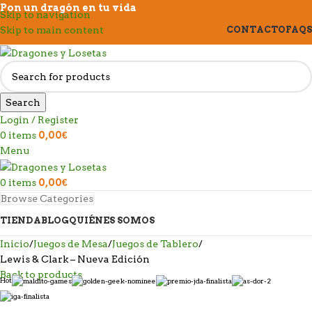
Pon un dragón en tu vida
Skip to navigation
Skip to main content
CONTACTO
FAQS
Search
Login / Register
0
items
0,00
€
Menu
0
items
0,00
€
Browse Categories
TIENDA
BLOG
QUIÉNES SOMOS
Inicio
Juegos de Mesa
Juegos de Tablero
Lewis & Clark – Nueva Edición
Back to products
Hot