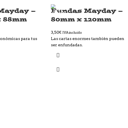
Mayday –
Fundas Mayday –
x 88mm
80mm x 120mm
3,50
€
IVA incluido
conómicas para tus
Las cartas enormes también pueden
ser enfundadas.