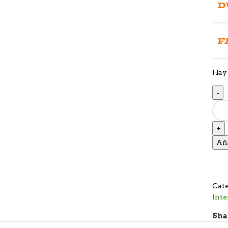
D
F
Hay 
Aña
Cate
Inte
Sha