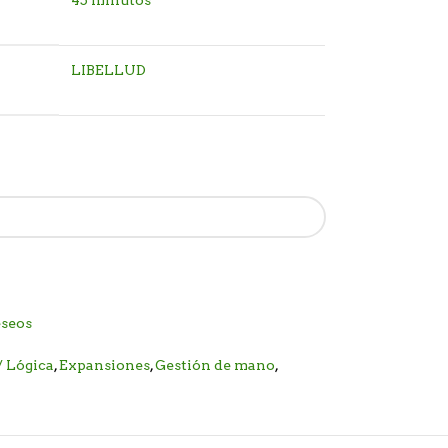
45 minutos
LIBELLUD
eseos
/ Lógica
,
Expansiones
,
Gestión de mano
,