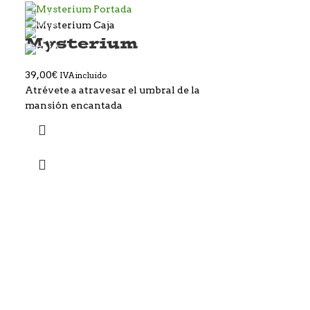
SOLD OUT
Mysterium
39,00
€
IVA incluido
Atrévete a atravesar el umbral de la
mansión encantada