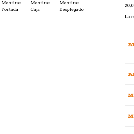
20,
La 
A
A
M
M