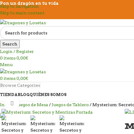
Pon un dragón en tu vida
Skip to navigation
Skip to main content
Search
Login / Register
0
items
0,00
€
Menu
0
items
0,00
€
Browse Categories
TIENDA
BLOG
QUIÉNES SOMOS
Click to enlarge
Inicio
Juegos de Mesa
Juegos de Tablero
Mysterium: Secreto
M