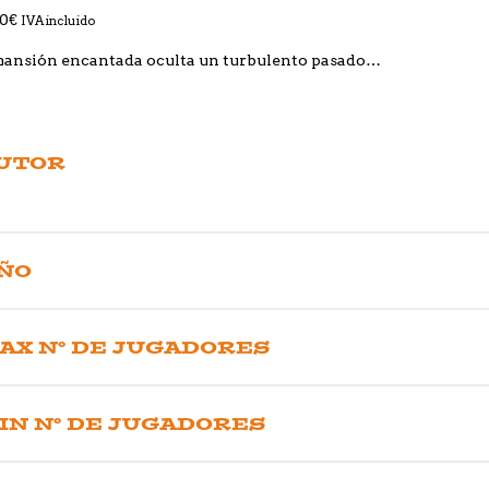
00
€
IVA incluido
mansión encantada oculta un turbulento pasado…
UTOR
ÑO
AX Nº DE JUGADORES
IN Nº DE JUGADORES