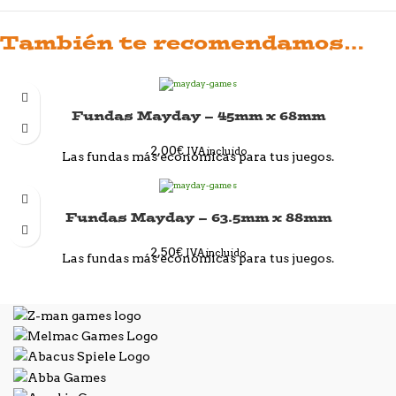
También te recomendamos…
Fundas Mayday – 45mm x 68mm
2,00
€
IVA incluido
Las fundas más económicas para tus juegos.
Fundas Mayday – 63.5mm x 88mm
2,50
€
IVA incluido
Las fundas más económicas para tus juegos.