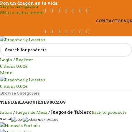
Pon un dragón en tu vida
Skip to navigation
Skip to main content
CONTACTO
FAQS
Login / Register
0
items
0,00
€
Menu
0
items
0,00
€
Browse Categories
TIENDA
BLOG
QUIÉNES SOMOS
Inicio
Juegos de Mesa
Juegos de Tablero
Back to products
Sold out