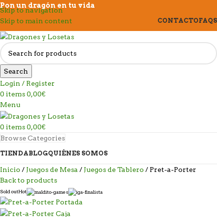
Pon un dragón en tu vida
Skip to navigation
Skip to main content
CONTACTO
FAQS
Search
Login / Register
0
items
0,00
€
Menu
0
items
0,00
€
Browse Categories
TIENDA
BLOG
QUIÉNES SOMOS
Inicio
Juegos de Mesa
Juegos de Tablero
Pret-a-Porter
Back to products
Sold out
Hot