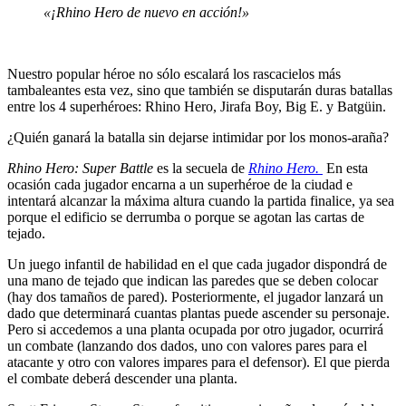
«¡Rhino Hero de nuevo en acción!»
Nuestro popular héroe no sólo escalará los rascacielos más
tambaleantes esta vez, sino que también se disputarán duras batallas
entre los 4 superhéroes: Rhino Hero, Jirafa Boy, Big E. y Batgüin.
¿Quién ganará la batalla sin dejarse intimidar por los monos-araña?
Rhino Hero: Super Battle
es la secuela de
Rhino Hero.
En esta
ocasión cada jugador encarna a un superhéroe de la ciudad e
intentará alcanzar la máxima altura cuando la partida finalice, ya sea
porque el edificio se derrumba o porque se agotan las cartas de
tejado.
Un juego infantil de habilidad en el que cada jugador dispondrá de
una mano de tejado que indican las paredes que se deben colocar
(hay dos tamaños de pared). Posteriormente, el jugador lanzará un
dado que determinará cuantas plantas puede ascender su personaje.
Pero si accedemos a una planta ocupada por otro jugador, ocurrirá
un combate (lanzando dos dados, uno con valores pares para el
atacante y otro con valores impares para el defensor). El que pierda
el combate deberá descender una planta.