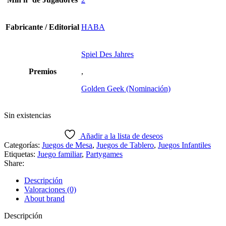
Fabricante / Editorial
HABA
Spiel Des Jahres
Premios
,
Golden Geek (Nominación)
Sin existencias
Añadir a la lista de deseos
Categorías:
Juegos de Mesa
,
Juegos de Tablero
,
Juegos Infantiles
Etiquetas:
Juego familiar
,
Partygames
Share:
Descripción
Valoraciones (0)
About brand
Descripción