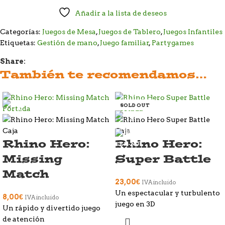
Añadir a la lista de deseos
Categorías:
Juegos de Mesa
,
Juegos de Tablero
,
Juegos Infantiles
Etiquetas:
Gestión de mano
,
Juego familiar
,
Partygames
Share:
También te recomendamos…
SOLD OUT
Rhino Hero:
Rhino Hero:
Missing
Super Battle
Match
23,00
€
IVA incluido
Un espectacular y turbulento
8,00
€
IVA incluido
juego en 3D
Un rápido y divertido juego
de atención