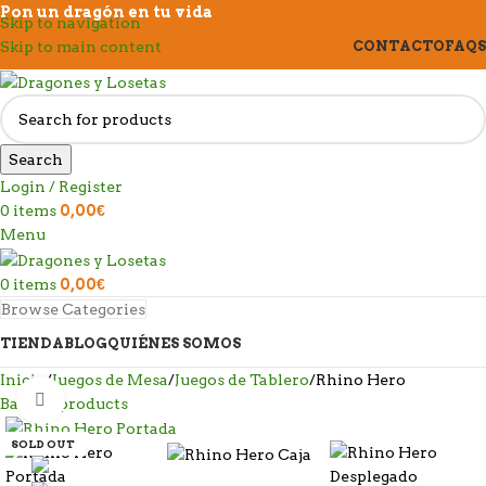
Pon un dragón en tu vida
Skip to navigation
Skip to main content
CONTACTO
FAQS
Search
Login / Register
0
items
0,00
€
Menu
0
items
0,00
€
Browse Categories
TIENDA
BLOG
QUIÉNES SOMOS
Inicio
Juegos de Mesa
Juegos de Tablero
Rhino Hero
Click to enlarge
Back to products
SOLD OUT