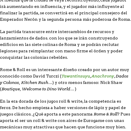
irá aumentando en influencia, y el jugador más influyente al
finalizar la partida, se convertirá en el principal consejero del
Emperador Nerón y la segunda persona más poderosa de Roma.
La partida transcurre entre intercambios de recursos y
lanzamientos de dados. con los que se irán construyendo
edificios en las siete colinas de Roma y se podrán reclutar
legiones para reimplantar con mano firme el órden y poder
conquistar las colonias rebeldes.
Rome & Roll es un interesante diseño creado por un autor muy
Tawantinsuyu
Anachrony
Dados
conocido como David Turczi (
,
,
y Colonos, Kitchen Rush
…) y otro menos famoso: Nick Shaw
Boutique, Welcome to Dino World…
(
)
En la era dorada de los jugos roll & write, la competencia es
feroz. De hecho empieza a haber versiones de lápiz y papel de
Rome & Roll
juegos clásicos. ¿Qué aporta a este panorama
? Pues
aporta el ser un roll & write con aires de Eurogame con unas
mecánicas muy atractivas que hacen que funcione muy bien.