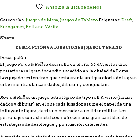
Añadir a la lista de deseos
Categorías:
Juegos de Mesa
,
Juegos de Tablero
Etiquetas:
Draft
,
Eurogames
,
Roll and Write
Share:
DESCRIPCIÓN
VALORACIONES (0)
ABOUT BRAND
Descripción
Rome & Roll
El juego
se desarolla en el año 64 dC, en los días
posteriores al gran incendio sucedido en la ciudad de Roma .
Los jugadores tendrán que restaurar la antigua gloria de la gran
urbe mientras lanzan dados, dibujan y conquistan.
Rome & Roll
es un juego estratégico de tipo roll & write (lanzar
dados y dibujar) en el que cada jugador asume el papel de una
influyente figura, desde un mercader a un líder militar. Los
personajes son asímetricos y ofrecen una gran cantidad de
estrategias de despliegue y puntuación diferentes.
A medida que la ciudad se vaya reconstruyendo, cada jugador