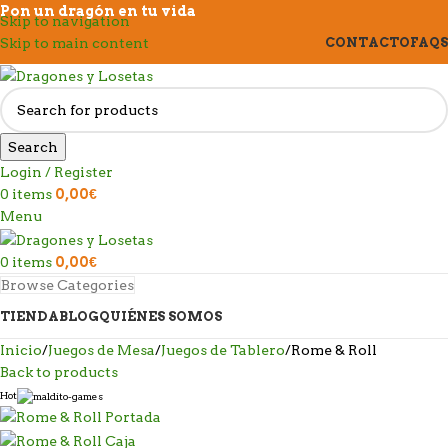
Pon un dragón en tu vida
Skip to navigation
Skip to main content
CONTACTO
FAQS
Search
Login / Register
0
items
0,00
€
Menu
0
items
0,00
€
Browse Categories
TIENDA
BLOG
QUIÉNES SOMOS
Inicio
Juegos de Mesa
Juegos de Tablero
Rome & Roll
Back to products
Hot