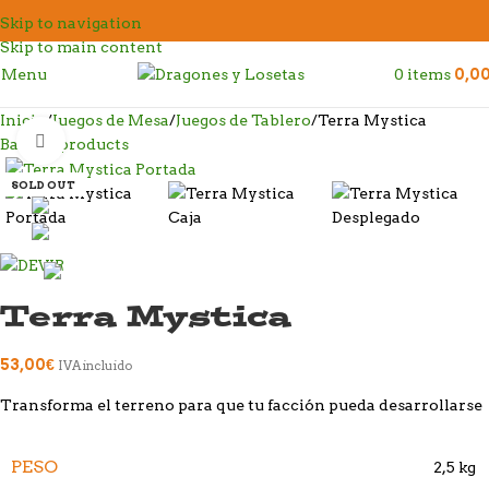
Skip to navigation
Skip to main content
Menu
0
items
0,0
Inicio
Juegos de Mesa
Juegos de Tablero
Terra Mystica
Click to enlarge
Back to products
SOLD OUT
Terra Mystica
53,00
€
IVA incluido
Transforma el terreno para que tu facción pueda desarrollarse
PESO
2,5 kg