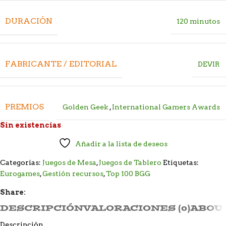
DURACIÓN
120 minutos
FABRICANTE / EDITORIAL
DEVIR
PREMIOS
Golden Geek
,
International Gamers Awards
Sin existencias
Añadir a la lista de deseos
Categorías:
Juegos de Mesa
,
Juegos de Tablero
Etiquetas:
Eurogames
,
Gestión recursos
,
Top 100 BGG
Share:
DESCRIPCIÓN
VALORACIONES (0)
ABOU
Descripción