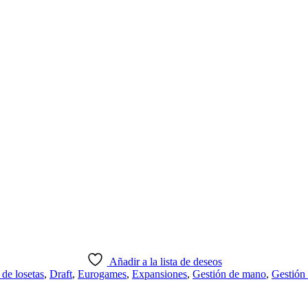
Añadir a la lista de deseos
de losetas
,
Draft
,
Eurogames
,
Expansiones
,
Gestión de mano
,
Gestión 