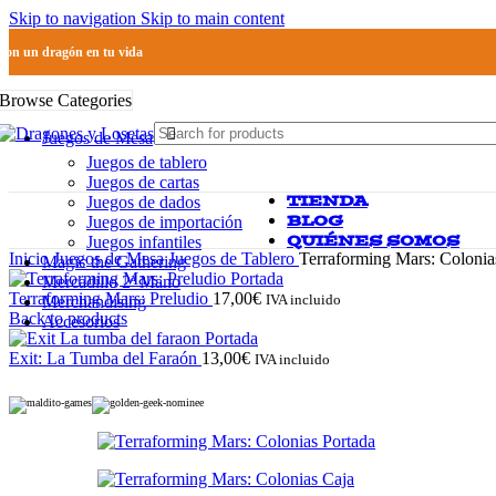
Skip to navigation
Skip to main content
Pon un dragón en tu vida
Browse Categories
Juegos de Mesa
Juegos de tablero
Juegos de cartas
TIENDA
Juegos de dados
BLOG
Juegos de importación
QUIÉNES SOMOS
Juegos infantiles
Inicio
Juegos de Mesa
Juegos de Tablero
Terraforming Mars: Colonia
Magic the Gathering
Mercadillo 2ª Mano
Terraforming Mars: Preludio
17,00
€
IVA incluido
Merchandising
Back to products
Accesorios
Exit: La Tumba del Faraón
13,00
€
IVA incluido