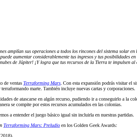
es amplían sus operaciones a todos los rincones del sistema solar en 
 puede aumentar considerablemente tus ingresos y tus posibilidades en
nubes de Júpiter! ¡Y logra que tus recursos de la Tierra te impulsen al 
to de ventas
Terraforming Mars
. Con esta expansión podrás visitar el s
ir terraformando marte. También incluye nuevas cartas y corporaciones.
ilidades de atascarse en algún recurso, pudiendo ir a conseguirlo a la c
manera se compite por estos recursos acumulados en las colonias.
os a entender el juego básico igual sin incluirla en nuestras partidas.
ón
Terraforming Mars: Preludio
en los Golden Geek Awards
:
(2018).