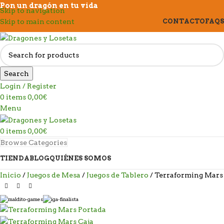
Pon un dragón en tu vida
Skip to navigation
Skip to main content
CONTACTO
FAQS
Search
Login / Register
0
items
0,00
€
Menu
0
items
0,00
€
Browse Categories
TIENDA
BLOG
QUIÉNES SOMOS
Inicio
Juegos de Mesa
Juegos de Tablero
Terraforming Mars