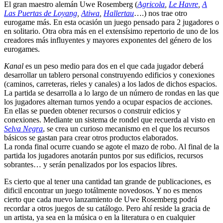
El gran maestro alemán Uwe Rosemberg (
Agricola
,
Le Havre
,
A
Las Puertas de Loyang
,
Atiwa
,
Hallertau
….) nos trae otro
eurogame más. En esta ocasión un juego pensado para 2 jugadores o
en solitario. Otra obra más en el extensísimo repertorio de uno de los
creadores más influyentes y mayores exponentes del género de los
eurogames.
Kanal
es un peso medio para dos en el que cada jugador deberá
desarrollar un tablero personal construyendo edificios y conexiones
(caminos, carreteras, rieles y canales) a los lados de dichos espacios.
La partida se desarrolla a lo largo de un número de rondas en las que
los jugadores alternan turnos yendo a ocupar espacios de acciones.
En ellas se pueden obtener recursos o construir edicios y
conexiones. Mediante un sistema de rondel que recuerda al visto en
Selva Negra
, se crea un curioso mecanismo en el que los recursos
básicos se gastan para crear otros productos elaborados.
La ronda final ocurre cuando se agote el mazo de robo. Al final de la
partida los jugadores anotarán puntos por sus edificios, recursos
sobrantes… y serán penalizados por los espacios libres.
Es cierto que al tener una cantidad tan grande de publicaciones, es
dificil encontrar un juego totálmente novedosos. Y no es menos
cierto que cada nuevo lanzamiento de Uwe Rosemberg podrá
recordar a otros juegos de su catálogo. Pero ahí reside la gracia de
un artista, ya sea en la música o en la literatura o en cualquier