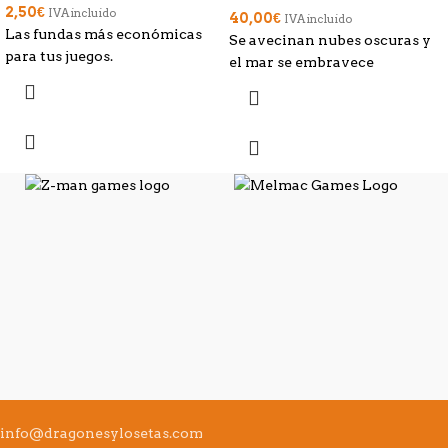
2,50
€
IVA incluido
40,00
€
IVA incluido
Las fundas más económicas
Se avecinan nubes oscuras y
para tus juegos.
el mar se embravece
info@dragonesylosetas.com