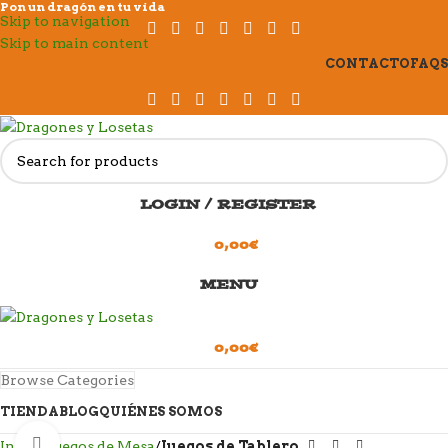
Pon un dragón en tu vida
Skip to navigation
Skip to main content
CONTACTO
FAQS
LOGIN / REGISTER
0,00
€
MENU
0,00
€
Browse Categories
TIENDA
BLOG
QUIÉNES SOMOS
Click to enlarge
Inicio
Juegos de Mesa
Juegos de Tablero