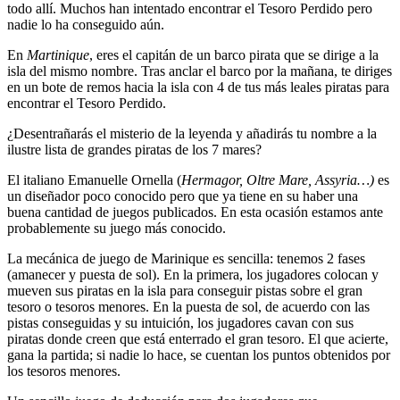
todo allí. Muchos han intentado encontrar el Tesoro Perdido pero
nadie lo ha conseguido aún.
En
Martinique
, eres el capitán de un barco pirata que se dirige a la
isla del mismo nombre. Tras anclar el barco por la mañana, te diriges
en un bote de remos hacia la isla con 4 de tus más leales piratas para
encontrar el Tesoro Perdido.
¿Desentrañarás el misterio de la leyenda y añadirás tu nombre a la
ilustre lista de grandes piratas de los 7 mares?
El italiano Emanuelle Ornella (
Hermagor, Oltre Mare, Assyria…)
es
un diseñador poco conocido pero que ya tiene en su haber una
buena cantidad de juegos publicados. En esta ocasión estamos ante
probablemente su juego más conocido.
La mecánica de juego de Marinique es sencilla: tenemos 2 fases
(amanecer y puesta de sol). En la primera, los jugadores colocan y
mueven sus piratas en la isla para conseguir pistas sobre el gran
tesoro o tesoros menores. En la puesta de sol, de acuerdo con las
pistas conseguidas y su intuición, los jugadores cavan con sus
piratas donde creen que está enterrado el gran tesoro. El que acierte,
gana la partida; si nadie lo hace, se cuentan los puntos obtenidos por
los tesoros menores.