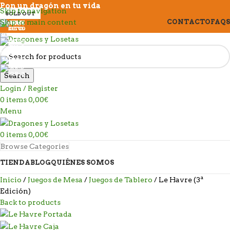
Pon un dragón en tu vida
Skip to navigation
SOLD OUT
SOLD OUT
SOLD OUT
Skip to main content
CONTACTO
FAQS
Search
Login / Register
0
items
0,00
€
Menu
0
items
0,00
€
Browse Categories
TIENDA
BLOG
QUIÉNES SOMOS
Inicio
Juegos de Mesa
Juegos de Tablero
Le Havre (3ª
Edición)
Back to products