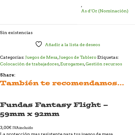
,
As d’Or (Nominación)
Sin existencias
Añadir a la lista de deseos
Categorías:
Juegos de Mesa
,
Juegos de Tablero
Etiquetas:
Colocación de trabajadores
,
Eurogames
,
Gestión recursos
Share:
También te recomendamos…
Fundas Fantasy Flight –
59mm x 92mm
3,00
€
IVA incluido
La protección mas resistente para tus juegos de mesa