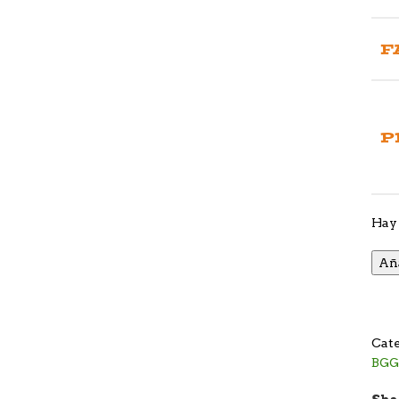
F
P
Hay 
Aña
Cate
BG