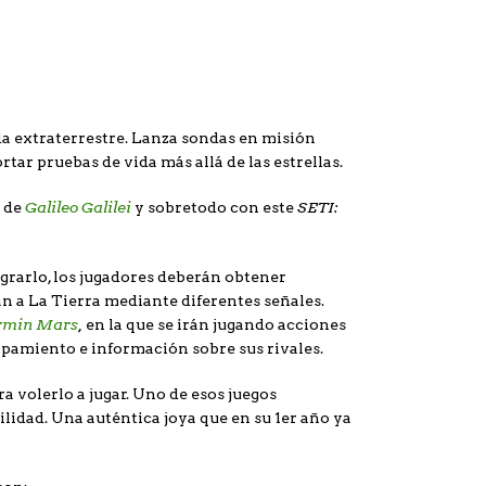
a extraterrestre. Lanza sondas en misión
tar pruebas de vida más allá de las estrellas.
Galileo Galilei
SETI:
4 de
y sobretodo con este
ograrlo, los jugadores deberán obtener
an a La Tierra mediante diferentes señales.
rmin Mars
,
en la que se irán jugando acciones
ipamiento e información sobre sus rivales.
 volerlo a jugar. Uno de esos juegos
lidad. Una auténtica joya que en su 1er año ya