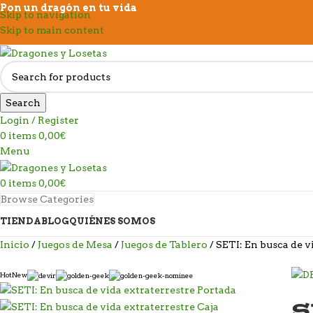
Pon un dragón en tu vida
Skip to navigation
Skip to main content
Search
Login / Register
0
items
0,00
€
Menu
0
items
0,00
€
Browse Categories
TIENDA
BLOG
QUIÉNES SOMOS
Inicio
Juegos de Mesa
Juegos de Tablero
SETI: En busca de v
Hot
New
S