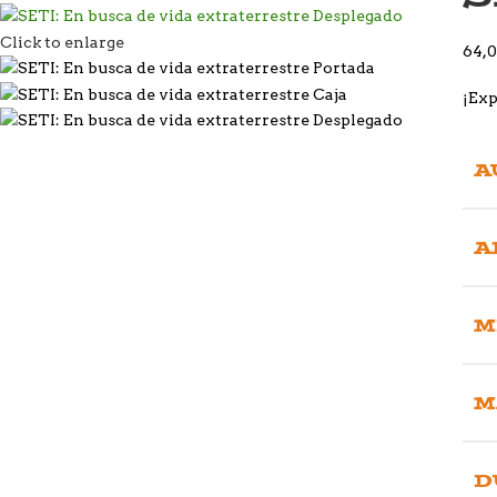
Click to enlarge
64,
¡Exp
A
A
M
M
D