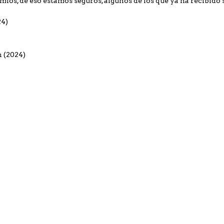
ios, de eso estamos seguros, algunos de los que ya ha recibido 
24)
 (2024)