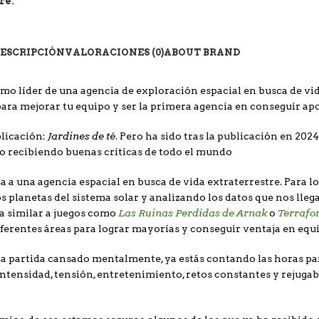
re:
ESCRIPCIÓN
VALORACIONES (0)
ABOUT BRAND
o líder de una agencia de exploración espacial en busca de vid
para mejorar tu equipo y ser la primera agencia en conseguir apor
Jardines de té
licación:
. Pero ha sido tras la publicación en 202
to recibiendo buenas críticas de todo el mundo
 a una agencia espacial en busca de vida extraterrestre. Para l
 planetas del sistema solar y analizando los datos que nos lleg
Las Ruinas Perdidas de Arnak
Terrafo
a similar a juegos como
o
iferentes áreas para lograr mayorías y conseguir ventaja en equ
 partida cansado mentalmente, ya estás contando las horas para
ntensidad, tensión, entretenimiento, retos constantes y rejugabi