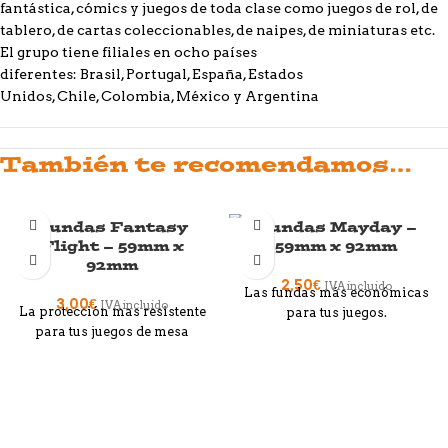
fantástica, cómics y juegos de toda clase como juegos de rol, de
tablero, de cartas coleccionables, de naipes, de miniaturas etc.
El grupo tiene filiales en ocho países
diferentes: Brasil, Portugal, España, Estados
Unidos, Chile, Colombia, México y Argentina
También te recomendamos…
Fundas Fantasy
Fundas Mayday –
SOLD OUT
Flight – 59mm x
59mm x 92mm
92mm
2,50
€
IVA incluido
Las fundas más económicas
3,00
€
IVA incluido
La protección mas resistente
para tus juegos.
para tus juegos de mesa