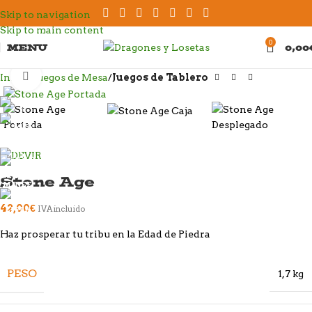
Skip to navigation
Skip to main content
0
MENU
0,00
Click to enlarge
Inicio
Juegos de Mesa
Juegos de Tablero
Stone Age
42,00
€
IVA incluido
Haz prosperar tu tribu en la Edad de Piedra
PESO
1,7 kg