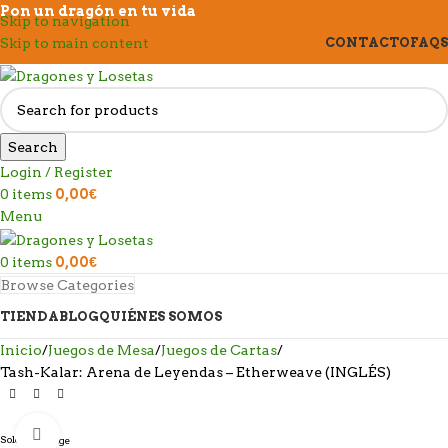
Pon un dragón en tu vida
Skip to navigation
Skip to main content
CONTACTO
FAQS
Search
Login / Register
0
items
0,00
€
Menu
0
items
0,00
€
Browse Categories
TIENDA
BLOG
QUIÉNES SOMOS
Inicio
Juegos de Mesa
Juegos de Cartas
Tash-Kalar: Arena de Leyendas – Etherweave (INGLÉS)
Click to enlarge
Sold out