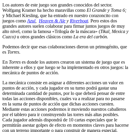
Los autores de este juego son grandes conocidos del sector.
Wolfgang Kramer ha hecho maravillas como
El Grande y Toma 6;
y Michael Kiesling, que ha entrado en nuestro corazoncito con
juegos como
Azul
,
Heaven & Ale
y
Riverboat
.
Pero estos dos
grandes autores suelen colaborar para firmar juntos juegos de muy
alto nivel, como la famosa «Trilogía de la máscara» (
Tikal, Mexica y
Cuzco)
u otros grandes clásicos como
La era del carbón.
Podemos decir que esas colaboraciones dieron un primogénito, que
es
Torres
.
En
Torres
es donde los autores crearon un sistema de juego que es
inherente a ellos y que luego se ha implementado en otros juegos: la
mecánica de puntos de acción.
La mecánica consiste en asignar a diferentes acciones un valor en
puntos de acción, y cada jugador en su turno podrá gastar una
determinada cantidad de puntos, por lo que deberá pensar de entre
todas las acciones disponibles, cuales va a realizar para no pasarse
en la suma de puntos de acción que dichas acciones cuesten.
Mediante estas acciones podremos ir moviendo nuestros caballeros
por el tablero para ir construyendo las torres más altas posibles.
Cada jugador además dispondrá de 10 cartas especiales que le
permitirán asestar golpes de efecto en momentos claves para hacerse
con un terreno importante o para construir de manera especial.