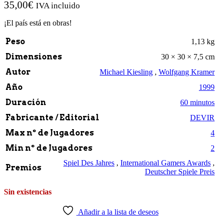
35,00
€
IVA incluido
¡El país está en obras!
Peso
1,13 kg
Dimensiones
30 × 30 × 7,5 cm
Autor
Michael Kiesling
,
Wolfgang Kramer
Año
1999
Duración
60 minutos
Fabricante / Editorial
DEVIR
Max nº de Jugadores
4
Min nº de Jugadores
2
Spiel Des Jahres
,
International Gamers Awards
,
Premios
Deutscher Spiele Preis
Sin existencias
Añadir a la lista de deseos