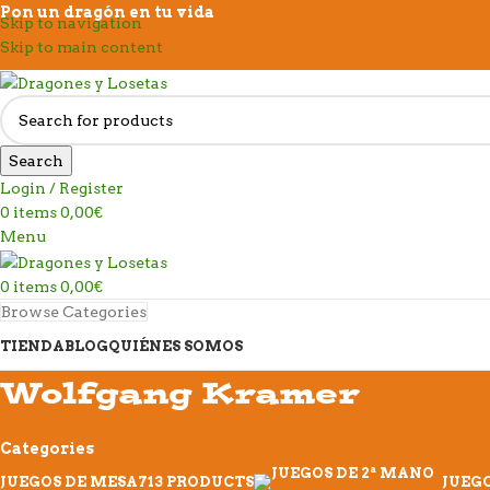
Pon un dragón en tu vida
Skip to navigation
Skip to main content
Search
Login / Register
0
items
0,00
€
Menu
0
items
0,00
€
Browse Categories
TIENDA
BLOG
QUIÉNES SOMOS
Wolfgang Kramer
Categories
JUEGOS DE MESA
713 PRODUCTS
JUEGO