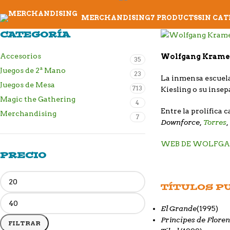
MERCHANDISING
7 PRODUCTS
SIN CA
CATEGORÍA
Accesorios
Wolfgang Kram
35
Juegos de 2ª Mano
23
La inmensa escuela
Juegos de Mesa
713
Kiesling o su inse
Magic the Gathering
4
Entre la prolífica 
Merchandising
7
Downforce,
Torres
WEB DE WOLFG
PRECIO
TÍTULOS P
El Grande
(1995)
Príncipes de Flore
FILTRAR