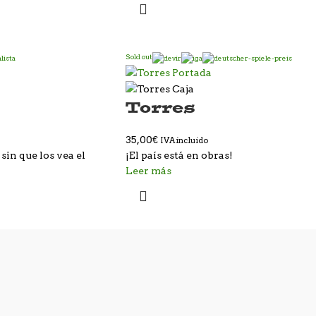
Sold out
Torres
35,00
€
IVA incluido
sin que los vea el
¡El país está en obras!
Leer más