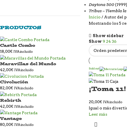
Daytona 500
(1999
Tribus – Tiembla l
Inicio
Autor del 
Mostrando los 5 re
PRODUCTOS
Show sidebar
Show
9
24
36
Castle Combo
18,00
€
IVA incluido
Maravillas del Mundo
Sold out
42,00
€
IVA incluido
Civolución
¡Toma 11!
82,00
€
IVA incluido
Rebirth
20,00
€
IVA incluido
42,00
€
IVA incluido
Igual o más diverti
Leer más
Vantage
80,00
€
IVA incluido