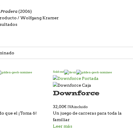
)
a Pradera
(2006)
producto
Wolfgang Kramer
sultados
Sold out
Downforce
32,00
€
IVA incluido
do que el ¡Toma 6!
Un juego de carreras para toda la
familiar
Leer más