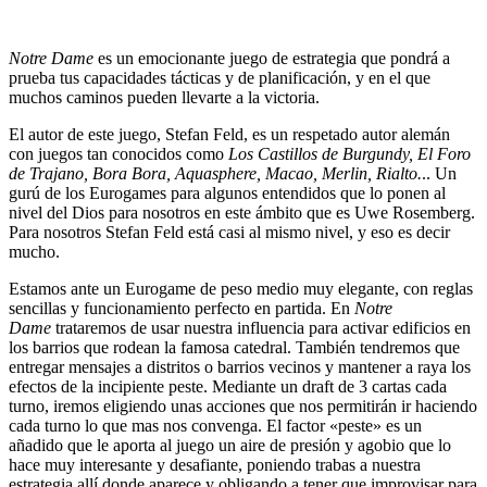
Notre Dame
es un emocionante juego de estrategia que pondrá a
prueba tus capacidades tácticas y de planificación, y en el que
muchos caminos pueden llevarte a la victoria.
El autor de este juego, Stefan Feld, es un respetado autor alemán
con juegos tan conocidos como
Los Castillos de Burgundy, El Foro
de Trajano, Bora Bora, Aquasphere, Macao, Merlin, Rialto.
.. Un
gurú de los Eurogames para algunos entendidos que lo ponen al
nivel del Dios para nosotros en este ámbito que es Uwe Rosemberg.
Para nosotros Stefan Feld está casi al mismo nivel, y eso es decir
mucho.
Estamos ante un Eurogame de peso medio muy elegante, con reglas
sencillas y funcionamiento perfecto en partida. En
Notre
Dame
trataremos de usar nuestra influencia para activar edificios en
los barrios que rodean la famosa catedral. También tendremos que
entregar mensajes a distritos o barrios vecinos y mantener a raya los
efectos de la incipiente peste. Mediante un draft de 3 cartas cada
turno, iremos eligiendo unas acciones que nos permitirán ir haciendo
cada turno lo que mas nos convenga. El factor «peste» es un
añadido que le aporta al juego un aire de presión y agobio que lo
hace muy interesante y desafiante, poniendo trabas a nuestra
estrategia allí donde aparece y obligando a tener que improvisar para