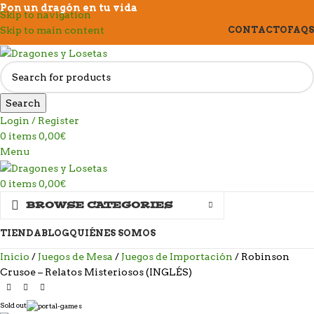
Pon un dragón en tu vida
Skip to navigation
Skip to main content
CONTACTO
FAQS
Search
Login / Register
0
items
0,00
€
Menu
0
items
0,00
€
BROWSE CATEGORIES
TIENDA
BLOG
QUIÉNES SOMOS
Inicio
Juegos de Mesa
Juegos de Importación
Robinson
Crusoe – Relatos Misteriosos (INGLÉS)
Sold out