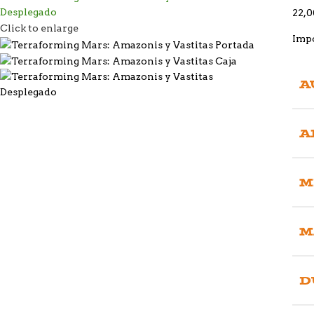
22,0
Click to enlarge
Impo
A
A
M
M
D