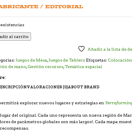
ABRICANTE / EDITORIAL
existencias
dir al carrito
Añadir a la lista de d
gorías:
Juegos de Mesa
,
Juegos de Tablero
Etiquetas:
Colocación 
tión de mano
,
Gestión recursos
,
Temática espacial
re:
ESCRIPCIÓN
VALORACIONES (0)
ABOUT BRAND
Terraformin
ermitirá explorar nuevos lugares y estrategias en
lugar del original. Cada uno representa un nueva región de Mart
dores de parámetros globales son más largos!. Cada mapa muest
y recompensas.