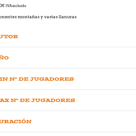
0
€
IVA incluido
nentes montañas y vastas llanuras
UTOR
ÑO
IN Nº DE JUGADORES
AX Nº DE JUGADORES
URACIÓN