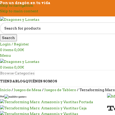
Pon un dragón en tu vida
Skip to navigation
Skip to main content
Search
Login / Register
0
items
0,00
€
Menu
0
items
0,00
€
Browse Categories
TIENDA
BLOG
QUIÉNES SOMOS
Inicio
Juegos de Mesa
Juegos de Tablero
Terraforming Mars:
Hot
T