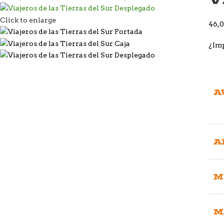
Click to enlarge
46,
¿Imp
A
A
M
M