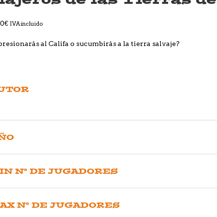
00
€
IVA incluido
resionarás al Califa o sucumbirás a la tierra salvaje?
UTOR
ÑO
IN Nº DE JUGADORES
AX Nº DE JUGADORES