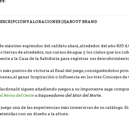
re:
ESCRIPCIÓN
VALORACIONES (0)
ABOUT BRAND
 máximo esplendor del califato abasí, alrededor del año 820 d.
 tierras de alrededor, sus cursos de agua y los cielos que los c
nte a la Casa de la Sabiduría para registrar sus descubrimiento
n más puntos de victoria al final del juego, consiguiéndolos princ
anas, al ganar Inspiración o Influencia en los tres Concejos de
J. Macdonald siguen añadiendo juegos a su imponente saga com
l Reino del Oeste
o
Saqueadores del Mar del Norte.
 juego una de las experiencias más inmersivas de su catálogo. S
enidas con un diseño a la altura.