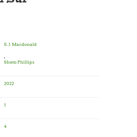
S. J. Macdonald
,
Shem Phillips
2022
1
4