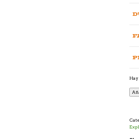
D
F
P
Hay 
Aña
Cate
Exp