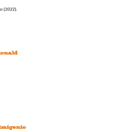
 (2022).
donald
imigenio