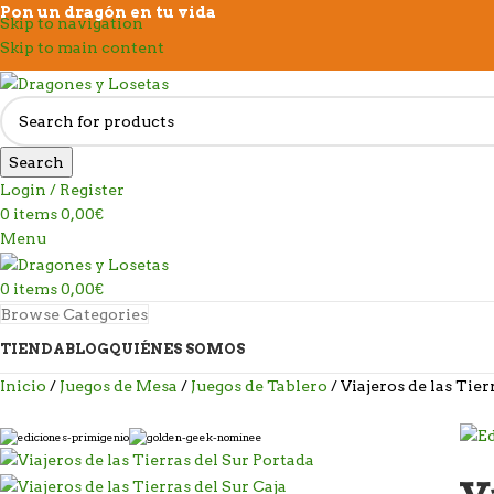
Pon un dragón en tu vida
Skip to navigation
Skip to main content
Search
Login / Register
0
items
0,00
€
Menu
0
items
0,00
€
Browse Categories
TIENDA
BLOG
QUIÉNES SOMOS
Inicio
Juegos de Mesa
Juegos de Tablero
Viajeros de las Tier
V